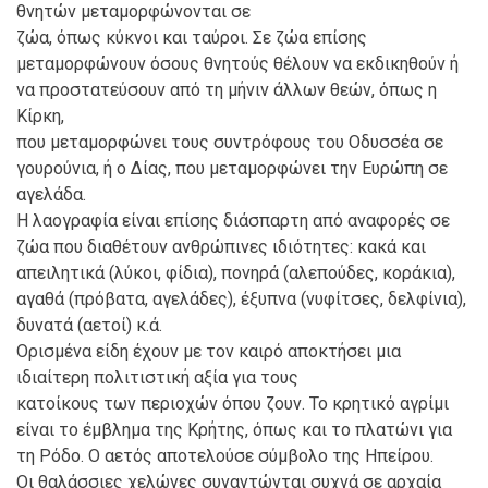
θνητών μεταμορφώνονται σε
ζώα, όπως κύκνοι και ταύροι. Σε ζώα επίσης
μεταμορφώνουν όσους θνητούς θέλουν να εκδικηθούν ή
να προστατεύσουν από τη μήνιν άλλων θεών, όπως η
Κίρκη,
που μεταμορφώνει τους συντρόφους του Οδυσσέα σε
γουρούνια, ή ο Δίας, που μεταμορφώνει την Ευρώπη σε
αγελάδα.
Η λαογραφία είναι επίσης διάσπαρτη από αναφορές σε
ζώα που διαθέτουν ανθρώπινες ιδιότητες: κακά και
απειλητικά (λύκοι, φίδια), πονηρά (αλεπούδες, κοράκια),
αγαθά (πρόβατα, αγελάδες), έξυπνα (νυφίτσες, δελφίνια),
δυνατά (αετοί) κ.ά.
Ορισμένα είδη έχουν με τον καιρό αποκτήσει μια
ιδιαίτερη πολιτιστική αξία για τους
κατοίκους των περιοχών όπου ζουν. Το κρητικό αγρίμι
είναι το έμβλημα της Κρήτης, όπως και το πλατώνι για
τη Ρόδο. Ο αετός αποτελούσε σύμβολο της Ηπείρου.
Οι θαλάσσιες χελώνες συναντώνται συχνά σε αρχαία